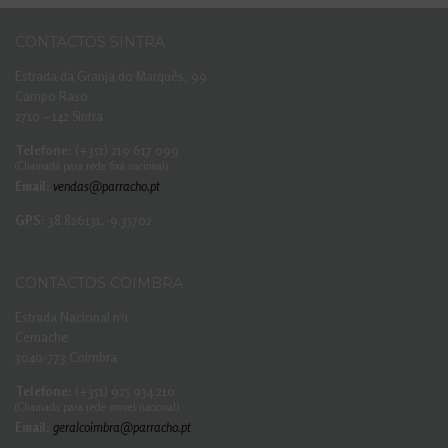
CONTACTOS SINTRA
Estrada da Granja do Marquês, 99
Campo Raso
2710 – 142 Sintra
Telefone:
(+351) 219 617 099
(Chamada para rede fixa nacional)
Email:
vendas@parracho.pt
GPS:
38.826131,-9.35702
CONTACTOS COIMBRA
Estrada Nacional nº1
Cernache
3040-773 Coimbra
Telefone:
(+351) 925 934 210
(Chamada para rede movel nacional)
Email:
geralcoimbra@parracho.pt