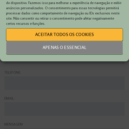
do dispositivo. Fazemos isso para melhorar a experiência de navegação e exibir
anúncios personalizados. O consentimento para essas tecnologias permitirá
processar dados como comportamento de navegação ou IDs exclusivos neste
site. Não consentir ou retirar o consentimento pode afetar negativamente
VIATURA:
certos recursos e funções.
ACEITAR TODOS OS COOKIES
NOME:
APENAS O ESSENCIAL
TELEFONE:
EMAIL:
MENSAGEM