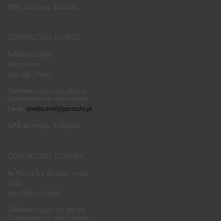
GPS:
40.151394,-8.461424
CONTACTOS PORTO
Tv Monte Godim
Matosinhos
4450-745 – Porto
Telefone:
(+351) 229 984 130
(Chamada para rede movel nacional)
Email:
amelia.amil@parracho.pt
GPS:
41.205324,-8.6893115
CONTACTOS POMBAL
Av. Nossa Sra. da Guia, nº 164
Guia
3105-089 – Pombal
Telefone:
(+351) 236 952 857
(Chamada para rede movel nacional)