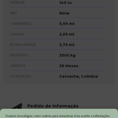
140 cv
POTÊNCIA
Nova
ANO
5,99 mt
COMPRIMENTO
2,05 mt
LARGURA
2,75 mt
ALTURA EXTERIOR
3500 kg
PESO BRUTO
36 Meses
GARANTIA
Cernache, Coimbra
LOCALIZAÇÃO
Pedido de Informação
Usamos tecnologias como cookies para armazenar e/ou aceder a informações