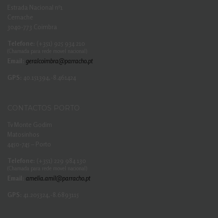
Estrada Nacional nº1
Cernache
3040-773 Coimbra
Telefone:
(+351) 925 934 210
(Chamada para rede movel nacional)
Email:
geralcoimbra@parracho.pt
GPS:
40.151394,-8.461424
CONTACTOS PORTO
Tv Monte Godim
Matosinhos
4450-745 – Porto
Telefone:
(+351) 229 984 130
(Chamada para rede movel nacional)
Email:
amelia.amil@parracho.pt
GPS:
41.205324,-8.6893115