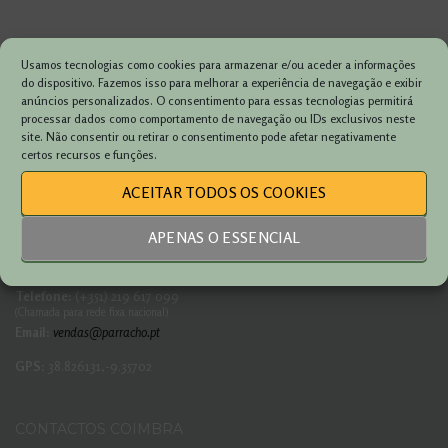
Usamos tecnologias como cookies para armazenar e/ou aceder a informações
do dispositivo. Fazemos isso para melhorar a experiência de navegação e exibir
anúncios personalizados. O consentimento para essas tecnologias permitirá
processar dados como comportamento de navegação ou IDs exclusivos neste
site. Não consentir ou retirar o consentimento pode afetar negativamente
certos recursos e funções.
CONTACTOS SINTRA
ACEITAR TODOS OS COOKIES
Estrada da Granja do Marquês, 99
APENAS O ESSENCIAL
Campo Raso
2710 – 142 Sintra
Telefone:
(+351) 219 617 099
(Chamada para rede fixa nacional)
Email:
vendas@parracho.pt
GPS:
38.826131,-9.35702
CONTACTOS COIMBRA