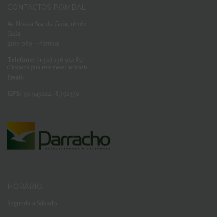
CONTACTOS POMBAL
Av. Nossa Sra. da Guia, nº 164
Guia
3105-089 – Pombal
Telefone:
(+351) 236 952 857
(Chamada para rede movel nacional)
Email:
GPS:
39.943024,-8.792370
HORÁRIO
Segunda a Sábado