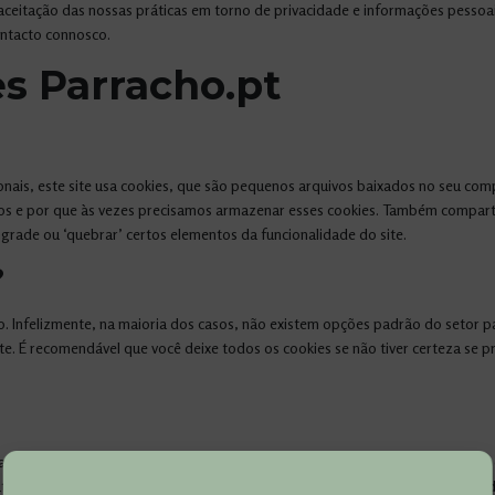
ceitação das nossas práticas em torno de privacidade e informações pessoa
ontacto connosco.
es Parracho.pt
nais, este site usa cookies, que são pequenos arquivos baixados no seu comp
os e por que às vezes precisamos armazenar esses cookies. Também compar
rade ou ‘quebrar’ certos elementos da funcionalidade do site.
?
o. Infelizmente, na maioria dos casos, não existem opções padrão do setor 
ite. É recomendável que você deixe todos os cookies se não tiver certeza se p
as configurações do seu navegador (consulte a Ajuda do navegador para saber
tros sites que você visita. A desativação de cookies geralmente resultará na