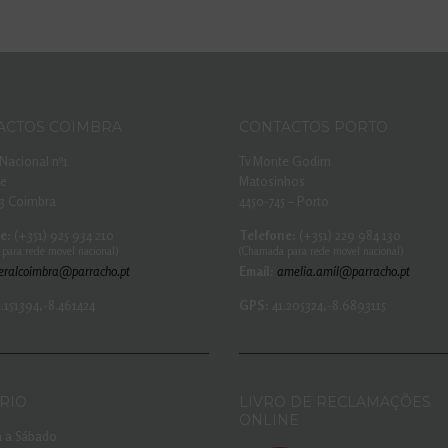
ACTOS COIMBRA
CONTACTOS PORTO
Nacional nº1
Tv Monte Godim
he
Matosinhos
3 Coimbra
4450-745 – Porto
e:
(+351) 925 934 210
Telefone:
(+351) 229 984 130
para rede movel nacional)
(Chamada para rede movel nacional)
eralcoimbra@parracho.pt
Email:
amelia.amil@parracho.pt
.151394,-8.461424
GPS:
41.205324,-8.6893115
RIO
LIVRO DE RECLAMAÇÕES
ONLINE
 a Sábado