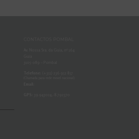
CONTACTOS POMBAL
Av. Nossa Sra. da Guia, nº 164
Guia
3105-089 – Pombal
Telefone:
(+351) 236 952 857
(Chamada para rede movel nacional)
Email:
GPS:
39.943024,-8.792370