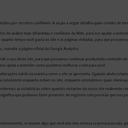
dos por terceiros confiáveis. A seção a seguir detalha quais cookies de terc
ções de análise mais difundidas e confiáveis ​​da Web, para nos ajudar a ent
o quanto tempo você gasta no site e as páginas visitadas, para que possamo
 consulte a página oficial do Google Analytics.
 medir o uso deste site, para que possamos continuar produzindo conteúdo at
ue nos ajuda a entender como podemos melhorar o site para você.
alterações subtis na maneira como o site se apresenta. Quando ainda estam
ia consistente enquanto estiver no site, enquanto entendemos quais otimizaç
ermos as estatísticas sobre quantos visitantes de nosso site realmente co
s significa que podemos fazer previsões de negócios com precisão que nos p
teriormente, se houver algo que você não tem certeza se precisa ou não, ge