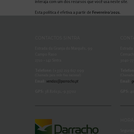
interaja com um dos recursos que você usa neste site.
Esta política é efetiva a partir de
Fevereiro
/
2021
.
CONTACTOS SINTRA
CONT
Estrada da Granja do Marquês, 99
Estrada 
Campo Raso
Cernac
2710 – 142 Sintra
3040-77
Telefone:
(+351) 219 617 099
Telefon
(Chamada para rede fixa nacional)
(Chamada 
Email:
vendas@parracho.pt
Email:
g
GPS:
38.826131,-9.35702
GPS:
40
HORÁ
Segunda