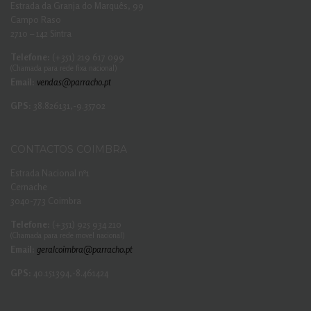
Estrada da Granja do Marquês, 99
Campo Raso
2710 – 142 Sintra
Telefone:
(+351) 219 617 099
(Chamada para rede fixa nacional)
Email:
vendas@parracho.pt
GPS:
38.826131,-9.35702
CONTACTOS COIMBRA
Estrada Nacional nº1
Cernache
3040-773 Coimbra
Telefone:
(+351) 925 934 210
(Chamada para rede movel nacional)
Email:
geralcoimbra@parracho.pt
GPS:
40.151394,-8.461424