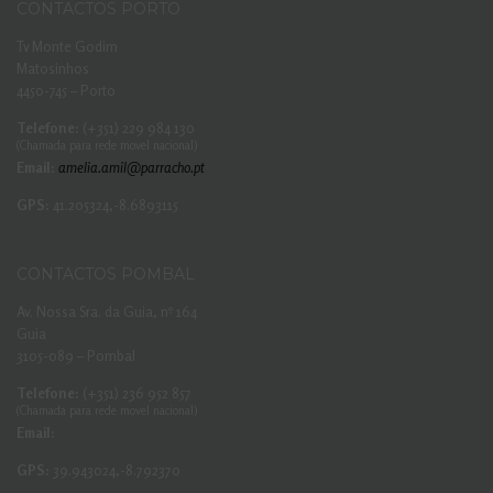
CONTACTOS PORTO
Tv Monte Godim
Matosinhos
4450-745 – Porto
Telefone:
(+351) 229 984 130
(Chamada para rede movel nacional)
Email:
amelia.amil@parracho.pt
GPS:
41.205324,-8.6893115
CONTACTOS POMBAL
Av. Nossa Sra. da Guia, nº 164
Guia
3105-089 – Pombal
Telefone:
(+351) 236 952 857
(Chamada para rede movel nacional)
Email:
GPS:
39.943024,-8.792370