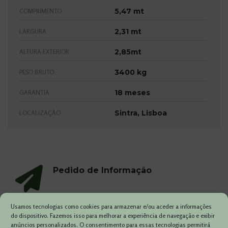
5,47 mt
COMPRIMENTO
2,31 mt
LARGURA
2,85mt
ALTURA EXTERIOR
3400 kg
PESO BRUTO
18 meses
GARANTIA
Sintra, Lisboa
LOCALIZAÇÃO
Pedido de Informação
Usamos tecnologias como cookies para armazenar e/ou aceder a informações
do dispositivo. Fazemos isso para melhorar a experiência de navegação e exibir
anúncios personalizados. O consentimento para essas tecnologias permitirá