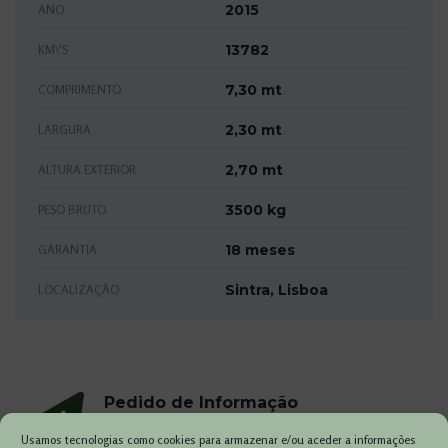
2015
ANO
13782
KM\'S
7,30 mt
COMPRIMENTO
2,30 mt
LARGURA
2,70 mt
ALTURA EXTERIOR
3500 kg
PESO BRUTO
18 meses
GARANTIA
Sintra, Lisboa
LOCALIZAÇÃO
Pedido de Informação
Usamos tecnologias como cookies para armazenar e/ou aceder a informações