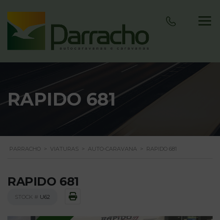
RAPIDO 681
PARRACHO
>
VIATURAS
>
AUTO-CARAVANA
>
RAPIDO 681
RAPIDO 681
STOCK #
U62