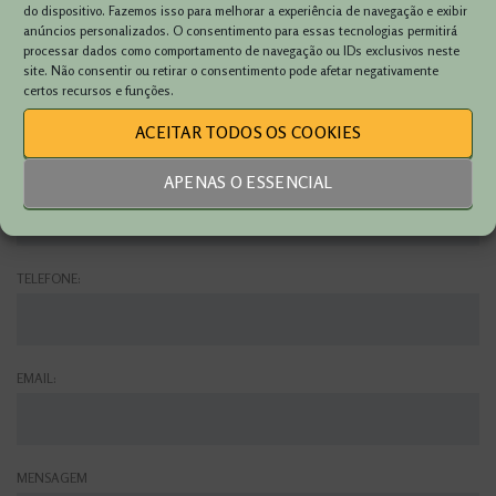
do dispositivo. Fazemos isso para melhorar a experiência de navegação e exibir
anúncios personalizados. O consentimento para essas tecnologias permitirá
processar dados como comportamento de navegação ou IDs exclusivos neste
site. Não consentir ou retirar o consentimento pode afetar negativamente
VIATURA:
certos recursos e funções.
ACEITAR TODOS OS COOKIES
NOME:
APENAS O ESSENCIAL
TELEFONE:
EMAIL:
MENSAGEM