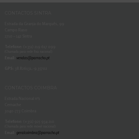
CONTACTOS SINTRA
Estrada da Granja do Marquês, 99
Campo Raso
2710 – 142 Sintra
Telefone:
(+351) 219 617 099
(Chamada para rede fixa nacional)
Email:
vendas@parracho.pt
GPS:
38.826131,-9.35702
CONTACTOS COIMBRA
Estrada Nacional nº1
Cernache
3040-773 Coimbra
Telefone:
(+351) 925 934 210
(Chamada para rede movel nacional)
Email:
geralcoimbra@parracho.pt