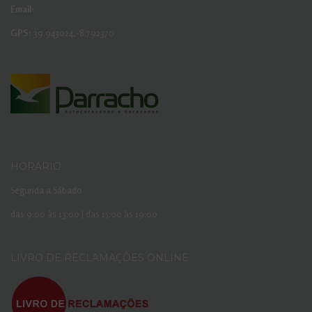
Email:
GPS:
39.943024,-8.792370
HORÁRIO
Segunda a Sábado
das 9:00 às 13:00 | das 15:00 às 19:00
LIVRO DE RECLAMAÇÕES ONLINE