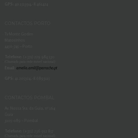
GPS:
40.151394,-8.461424
CONTACTOS PORTO
Tv Monte Godim
Matosinhos
4450-745 – Porto
Telefone:
(+351) 229 984 130
(Chamada para rede movel nacional)
Email:
amelia.amil@parracho.pt
GPS:
41.205324,-8.6893115
CONTACTOS POMBAL
Av. Nossa Sra. da Guia, nº 164
Guia
3105-089 – Pombal
Telefone:
(+351) 236 952 857
(Chamada para rede movel nacional)