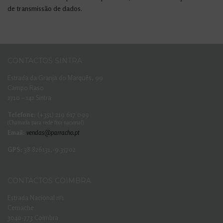
de transmissão de dados.
CONTACTOS SINTRA
Estrada da Granja do Marquês, 99
Campo Raso
2710 – 142 Sintra
Telefone:
(+351) 219 617 099
(Chamada para rede fixa nacional)
Email:
vendas@parracho.pt
GPS:
38.826131,-9.35702
CONTACTOS COIMBRA
Estrada Nacional nº1
Cernache
3040-773 Coimbra