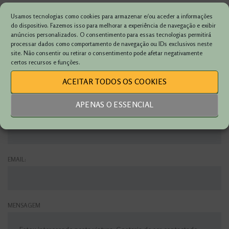
Usamos tecnologias como cookies para armazenar e/ou aceder a informações
VIATURA:
do dispositivo. Fazemos isso para melhorar a experiência de navegação e exibir
anúncios personalizados. O consentimento para essas tecnologias permitirá
processar dados como comportamento de navegação ou IDs exclusivos neste
site. Não consentir ou retirar o consentimento pode afetar negativamente
certos recursos e funções.
NOME:
ACEITAR TODOS OS COOKIES
APENAS O ESSENCIAL
TELEFONE:
EMAIL:
MENSAGEM