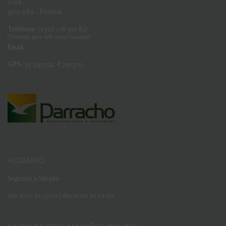
Guia
3105-089 – Pombal
Telefone:
(+351) 236 952 857
(Chamada para rede movel nacional)
Email:
GPS:
39.943024,-8.792370
HORÁRIO
Segunda a Sábado
das 9:00 às 13:00 | das 15:00 às 19:00