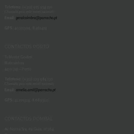
Telefone:
(+351) 925 934 210
(Chamada para rede movel nacional)
Email:
geralcoimbra@parracho.pt
GPS:
40.151394,-8.461424
CONTACTOS PORTO
Tv Monte Godim
Matosinhos
4450-745 – Porto
Telefone:
(+351) 229 984 130
(Chamada para rede movel nacional)
Email:
amelia.amil@parracho.pt
GPS:
41.205324,-8.6893115
CONTACTOS POMBAL
Av. Nossa Sra. da Guia, nº 164