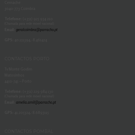
Cernache
3040-773 Coimbra
Telefone:
(+351) 925 934 210
(Chamada para rede movel nacional)
Email:
geralcoimbra@parracho.pt
GPS:
40.151394,-8.461424
CONTACTOS PORTO
Tv Monte Godim
Matosinhos
4450-745 – Porto
Telefone:
(+351) 229 984 130
(Chamada para rede movel nacional)
Email:
amelia.amil@parracho.pt
GPS:
41.205324,-8.6893115
CONTACTOS POMBAL