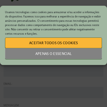
Usamos tecnologias como cookies para armazenar e/ou aceder a informações
do dispositivo. Fazemos isso para melhorar a experiência de navegação e exibir
VIATURA:
anúncios personalizados. O consentimento para essas tecnologias permitirá
processar dados como comportamento de navegação ou IDs exclusivos neste
site. Não consentir ou retirar o consentimento pode afetar negativamente
certos recursos e funções.
NOME:
ACEITAR TODOS OS COOKIES
APENAS O ESSENCIAL
TELEFONE:
EMAIL:
MENSAGEM