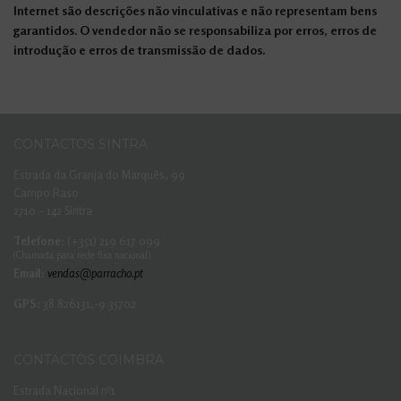
Internet são descrições não vinculativas e não representam bens
garantidos. O vendedor não se responsabiliza por erros, erros de
introdução e erros de transmissão de dados.
CONTACTOS SINTRA
Estrada da Granja do Marquês, 99
Campo Raso
2710 – 142 Sintra
Telefone:
(+351) 219 617 099
(Chamada para rede fixa nacional)
Email:
vendas@parracho.pt
GPS:
38.826131,-9.35702
CONTACTOS COIMBRA
Estrada Nacional nº1