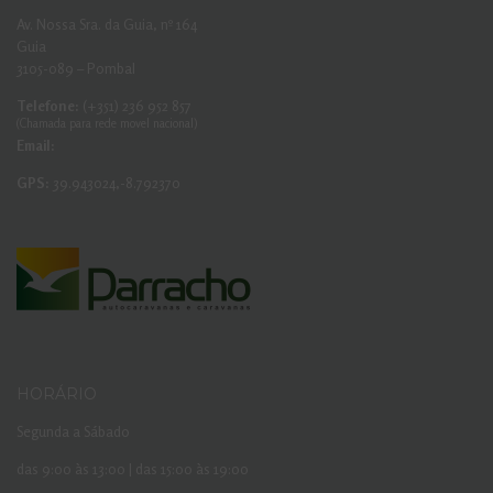
Av. Nossa Sra. da Guia, nº 164
Guia
3105-089 – Pombal
Telefone:
(+351) 236 952 857
(Chamada para rede movel nacional)
Email:
GPS:
39.943024,-8.792370
HORÁRIO
Segunda a Sábado
das 9:00 às 13:00 | das 15:00 às 19:00