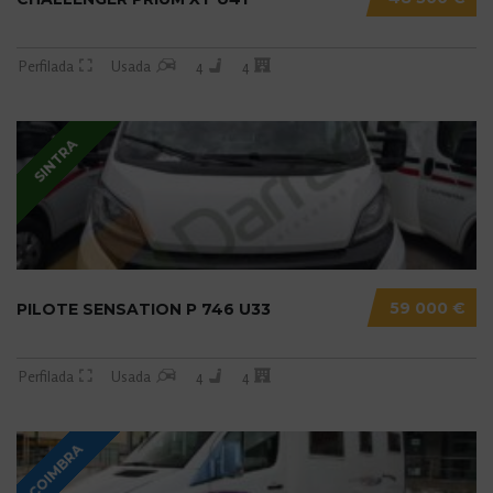
Perfilada
Usada
4
4
SINTRA
59 000 €
PILOTE SENSATION P 746 U33
Perfilada
Usada
4
4
COIMBRA