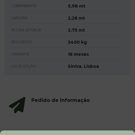
5,98 mt
COMPRIMENTO
2,28 mt
LARGURA
2,75 mt
ALTURA EXTERIOR
3400 kg
PESO BRUTO
18 meses
GARANTIA
Sintra, Lisboa
LOCALIZAÇÃO
Pedido de Informação