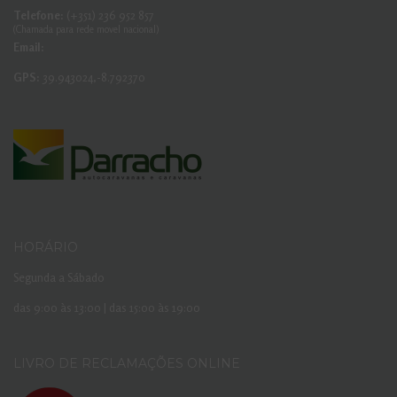
Telefone:
(+351) 236 952 857
(Chamada para rede movel nacional)
Email:
GPS:
39.943024,-8.792370
HORÁRIO
Segunda a Sábado
das 9:00 às 13:00 | das 15:00 às 19:00
LIVRO DE RECLAMAÇÕES ONLINE