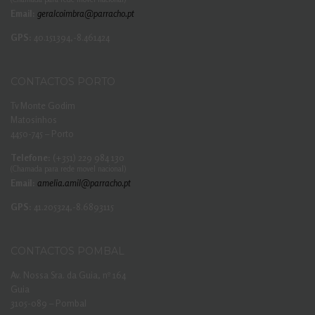
Email:
geralcoimbra@parracho.pt
GPS:
40.151394,-8.461424
CONTACTOS PORTO
Tv Monte Godim
Matosinhos
4450-745 – Porto
Telefone:
(+351) 229 984 130
(Chamada para rede movel nacional)
Email:
amelia.amil@parracho.pt
GPS:
41.205324,-8.6893115
CONTACTOS POMBAL
Av. Nossa Sra. da Guia, nº 164
Guia
3105-089 – Pombal