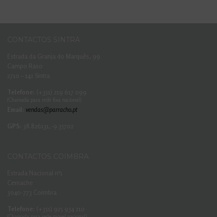
CONTACTOS SINTRA
Estrada da Granja do Marquês, 99
Campo Raso
2710 – 142 Sintra
Telefone:
(+351) 219 617 099
(Chamada para rede fixa nacional)
Email:
vendas@parracho.pt
GPS:
38.826131,-9.35702
CONTACTOS COIMBRA
Estrada Nacional nº1
Cernache
3040-773 Coimbra
Telefone:
(+351) 925 934 210
(Chamada para rede movel nacional)