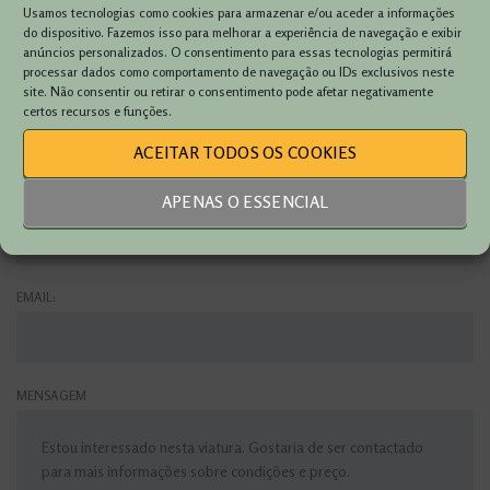
VIATURA:
Usamos tecnologias como cookies para armazenar e/ou aceder a informações
do dispositivo. Fazemos isso para melhorar a experiência de navegação e exibir
anúncios personalizados. O consentimento para essas tecnologias permitirá
processar dados como comportamento de navegação ou IDs exclusivos neste
site. Não consentir ou retirar o consentimento pode afetar negativamente
NOME:
certos recursos e funções.
ACEITAR TODOS OS COOKIES
TELEFONE:
APENAS O ESSENCIAL
EMAIL:
MENSAGEM