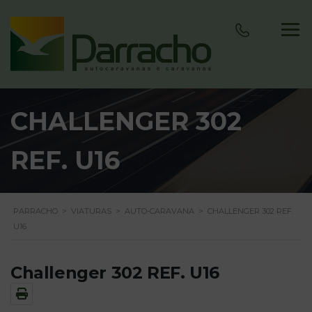
CHALLENGER 302
REF. U16
PARRACHO
>
VIATURAS
>
AUTO-CARAVANA
>
CHALLENGER 302 REF.
U16
Challenger 302 REF. U16