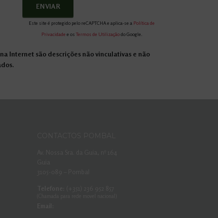
Este site é protegido pelo reCAPTCHA e aplica-se a
Política de
Privacidade
e os
Termos de Utilização
do Google.
a Internet são descrições não vinculativas e não
ados.
CONTACTOS POMBAL
Av. Nossa Sra. da Guia, nº 164
Guia
3105-089 – Pombal
Telefone:
(+351) 236 952 857
(Chamada para rede movel nacional)
Email: