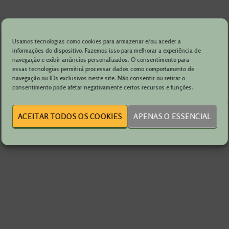
Fiat
Usamos tecnologias como cookies para armazenar e/ou aceder a
informações do dispositivo. Fazemos isso para melhorar a experiência de
2800 cc
navegação e exibir anúncios personalizados. O consentimento para
essas tecnologias permitirá processar dados como comportamento de
navegação ou IDs exclusivos neste site. Não consentir ou retirar o
130 cv
consentimento pode afetar negativamente certos recursos e funções.
Dianteira
ACEITAR TODOS OS COOKIES
APENAS O ESSENCIAL
90 L