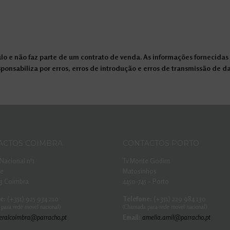
o e não faz parte de um contrato de venda. As informações fornecidas n
onsabiliza por erros, erros de introdução e erros de transmissão de d
ACTOS COIMBRA
CONTACTOS PORTO
Nacional nº1
Tv Monte Godim
he
Matosinhos
3 Coimbra
4450-745 – Porto
e:
(+351) 925 934 210
Telefone:
(+351) 229 984 130
para rede movel nacional)
(Chamada para rede movel nacional)
eralcoimbra@parracho.pt
Email:
amelia.amil@parracho.pt