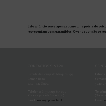
Este anúncio serve apenas como uma prévia do veícul
representam bens garantidos. O vendedor não se resp
CONTACTOS SINTRA
CONT
Estrada da Granja do Marquês, 99
Estrada 
Campo Raso
Cernac
2710 – 142 Sintra
3040-77
Telefone:
(+351) 219 617 099
Telefon
(Chamada para rede fixa nacional)
(Chamada 
Email:
vendas@parracho.pt
Email:
g