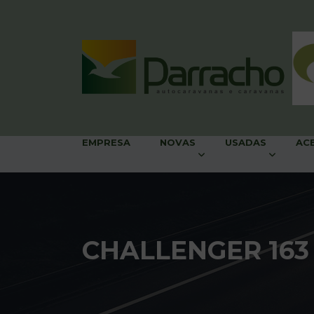
EMPRESA
NOVAS
USADAS
AC
CHALLENGER 163