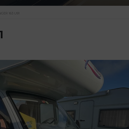
GER 163 U91
1