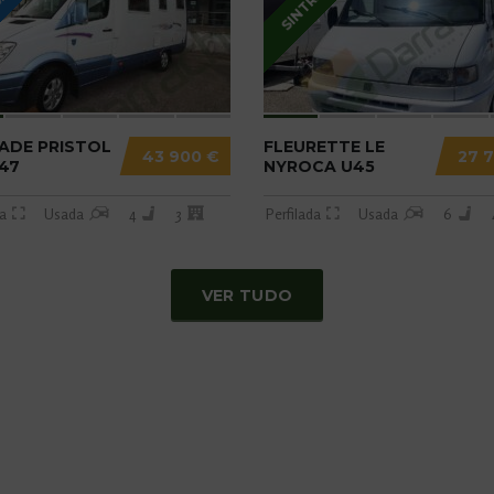
BRA
SINTRA
ADE PRISTOL
FLEURETTE LE
43 900 €
27 
47
NYROCA U45
da
Usada
4
3
Perfilada
Usada
6
VER TUDO