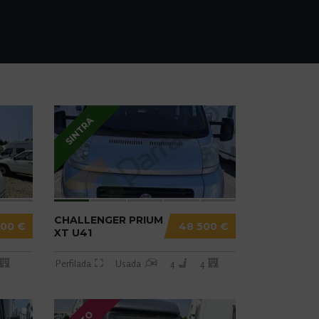
SINTRA
CHALLENGER PRIUM
900 €
48 500 €
XT U41
Perfilada
Usada
4
4