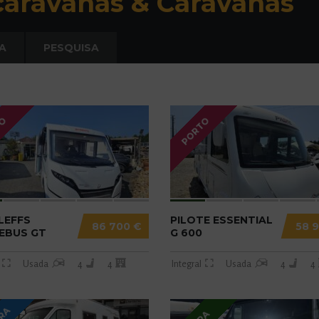
aravanas & Caravanas
A
PESQUISA
TO
PORTO
LEFFS
PILOTE ESSENTIAL
86 700 €
58 
EBUS GT
G 600
Usada
4
4
Integral
Usada
4
4