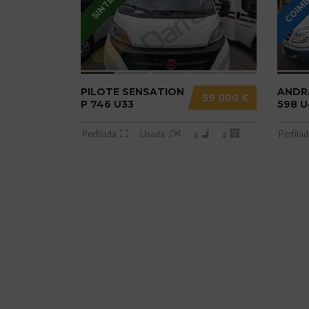
COIM
SINTRA
PILOTE SENSATION
ANDR
59 000 €
P 746 U33
598 U
Perfilada
Usada
4
4
Perfila