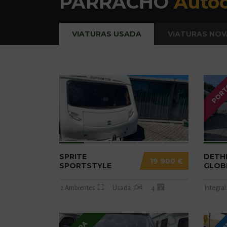
PARRACHO
Autoc
VIATURAS USADA
VIATURAS NOV
POR
SPRITE
DETH
19 900 €
SPORTSTYLE
GLOB
2 Ambientes
Usada
4
Integral