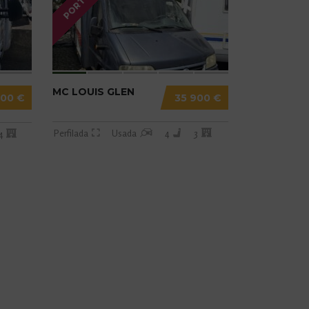
PORTO
MC LOUIS GLEN
700 €
35 900 €
Perfilada
Usada
4
3
4