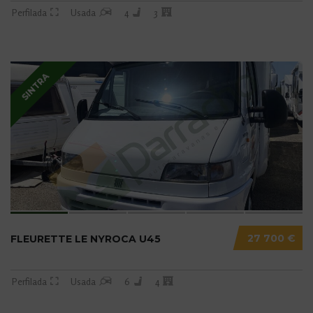
Perfilada
Usada
4
3
SINTRA
27 700 €
FLEURETTE LE NYROCA U45
Perfilada
Usada
6
4