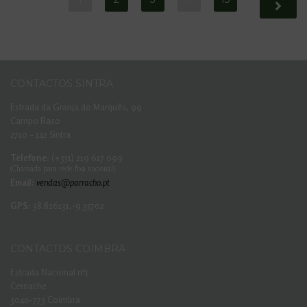
CONTACTOS SINTRA
Estrada da Granja do Marquês, 99
Campo Raso
2710 – 142 Sintra
Telefone:
(+351) 219 617 099
(Chamada para rede fixa nacional)
Email:
vendas@parracho.pt
GPS:
38.826131,-9.35702
CONTACTOS COIMBRA
Estrada Nacional nº1
Cernache
3040-773 Coimbra