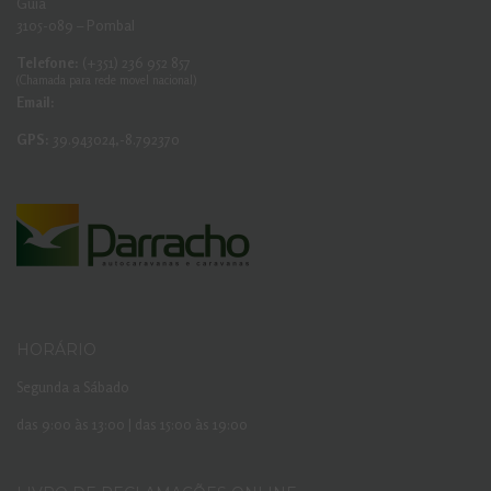
Guia
3105-089 – Pombal
Telefone:
(+351) 236 952 857
(Chamada para rede movel nacional)
Email:
GPS:
39.943024,-8.792370
HORÁRIO
Segunda a Sábado
das 9:00 às 13:00 | das 15:00 às 19:00