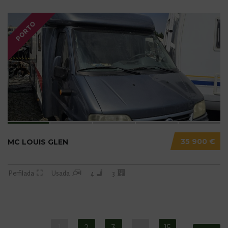
PORTO
35 900 €
MC LOUIS GLEN
Perfilada
Usada
4
3
1
2
3
…
15