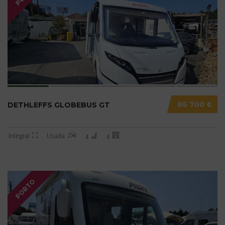
86 700 €
DETHLEFFS GLOBEBUS GT
Integral
Usada
4
4
PORTO