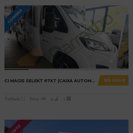
COIMBRA
105 500 €
CI MAGIS SELEKT 67XT (CAIXA AUTOMÁTICA) N20....
Perfilada
Nova
4
5
PORTO