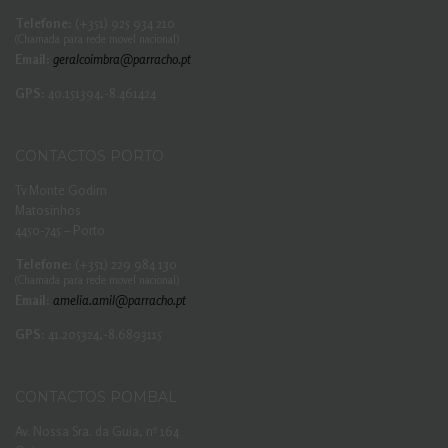
Telefone:
(+351) 925 934 210
(Chamada para rede movel nacional)
Email:
geralcoimbra@parracho.pt
GPS:
40.151394,-8.461424
CONTACTOS PORTO
Tv Monte Godim
Matosinhos
4450-745 – Porto
Telefone:
(+351) 229 984 130
(Chamada para rede movel nacional)
Email:
amelia.amil@parracho.pt
GPS:
41.205324,-8.6893115
CONTACTOS POMBAL
Av. Nossa Sra. da Guia, nº 164