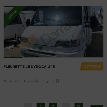
SINTRA
27 700 €
FLEURETTE LE NYROCA U45
Perfilada
Usada
6
4
1
2
3
…
15