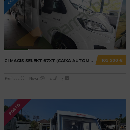
105 500 €
CI MAGIS SELEKT 67XT (CAIXA AUTOMÁTICA) N20....
Perfilada
Nova
4
5
PORTO