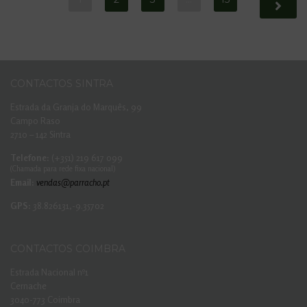
CONTACTOS SINTRA
Estrada da Granja do Marquês, 99
Campo Raso
2710 – 142 Sintra
Telefone:
(+351) 219 617 099
(Chamada para rede fixa nacional)
Email:
vendas@parracho.pt
GPS:
38.826131,-9.35702
CONTACTOS COIMBRA
Estrada Nacional nº1
Cernache
3040-773 Coimbra