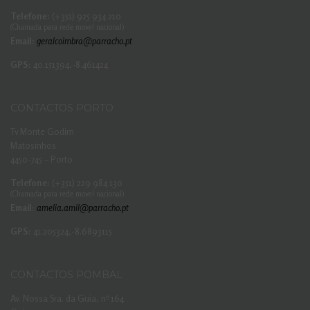
Telefone:
(+351) 925 934 210
(Chamada para rede movel nacional)
Email:
geralcoimbra@parracho.pt
GPS:
40.151394,-8.461424
CONTACTOS PORTO
Tv Monte Godim
Matosinhos
4450-745 – Porto
Telefone:
(+351) 229 984 130
(Chamada para rede movel nacional)
Email:
amelia.amil@parracho.pt
GPS:
41.205324,-8.6893115
CONTACTOS POMBAL
Av. Nossa Sra. da Guia, nº 164