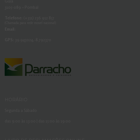
Guia
3105-089 – Pombal
Telefone:
(+351) 236 952 857
(Chamada para rede movel nacional)
Email:
GPS:
39.943024,-8.792370
HORÁRIO
Segunda a Sábado
das 9:00 às 13:00 | das 15:00 às 19:00