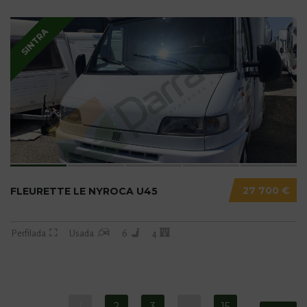
SINTRA
27 700 €
FLEURETTE LE NYROCA U45
Perfilada
Usada
6
4
1
2
3
…
15