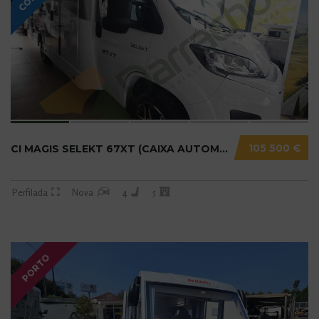
105 500 €
CI MAGIS SELEKT 67XT (CAIXA AUTOMÁTICA) N20....
Perfilada
Nova
4
5
PORTO