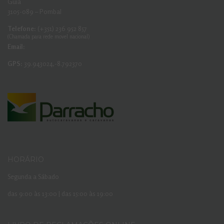
Guia
3105-089 – Pombal
Telefone:
(+351) 236 952 857
(Chamada para rede movel nacional)
Email:
GPS:
39.943024,-8.792370
HORÁRIO
Segunda a Sábado
das 9:00 às 13:00 | das 15:00 às 19:00