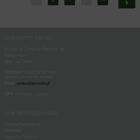
CONTACTOS SINTRA
Estrada da Granja do Marquês, 99
Campo Raso
2710 – 142 Sintra
Telefone:
(+351) 219 617 099
(Chamada para rede fixa nacional)
Email:
vendas@parracho.pt
GPS:
38.826131,-9.35702
CONTACTOS COIMBRA
Estrada Nacional nº1
Cernache
3040-773 Coimbra