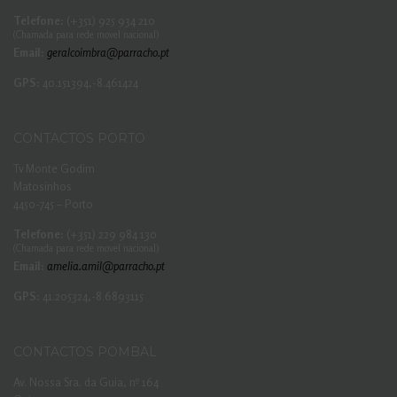
Telefone:
(+351) 925 934 210
(Chamada para rede movel nacional)
Email:
geralcoimbra@parracho.pt
GPS:
40.151394,-8.461424
CONTACTOS PORTO
Tv Monte Godim
Matosinhos
4450-745 – Porto
Telefone:
(+351) 229 984 130
(Chamada para rede movel nacional)
Email:
amelia.amil@parracho.pt
GPS:
41.205324,-8.6893115
CONTACTOS POMBAL
Av. Nossa Sra. da Guia, nº 164