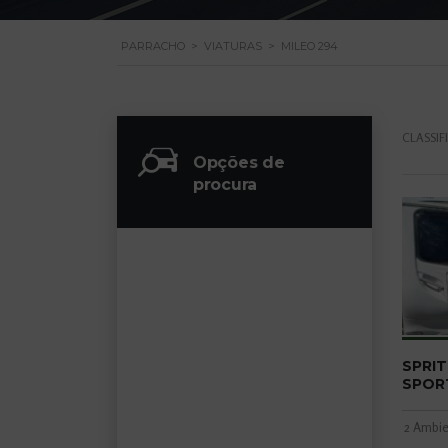
PARRACHO
>
VIATURAS
>
MILEO 294
CLASSIF
Opções de
procura
SPRIT
SPOR
2 Ambie