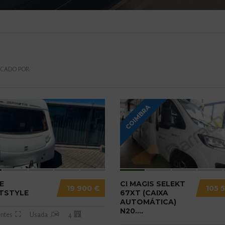
ICADO POR:
COIMBRA
E
CI MAGIS SELEKT
19 900 €
105 
TSTYLE
67XT (CAIXA
AUTOMÁTICA)
N20....
ntes
Usada
4