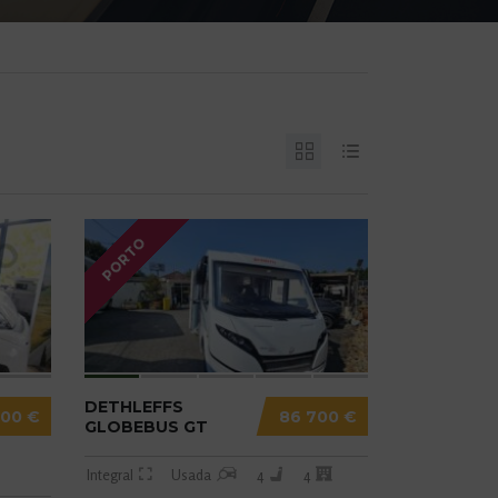
PORTO
DETHLEFFS
500 €
86 700 €
GLOBEBUS GT
Integral
Usada
4
4