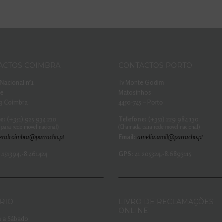
ACTOS COIMBRA
CONTACTOS PORTO
Nacional nº1
Tv Monte Godim
he
Matosinhos
3 Coimbra
4450-745 – Porto
e:
(+351) 925 934 210
Telefone:
(+351) 229 984 130
para rede movel nacional)
(Chamada para rede movel nacional)
eralcoimbra@parracho.pt
Email:
amelia.amil@parracho.pt
.151394,-8.461424
GPS:
41.205324,-8.6893115
RIO
LIVRO DE RECLAMAÇÕES
ONLINE
 a Sábado