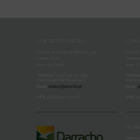
CONTACTOS SINTRA
CONT
Estrada da Granja do Marquês, 99
Estrada 
Campo Raso
Cernac
2710 – 142 Sintra
3040-77
Telefone:
(+351) 219 617 099
Telefon
(Chamada para rede fixa nacional)
(Chamada 
Email:
vendas@parracho.pt
Email:
g
GPS:
38.826131,-9.35702
GPS:
40
HORÁ
Segunda