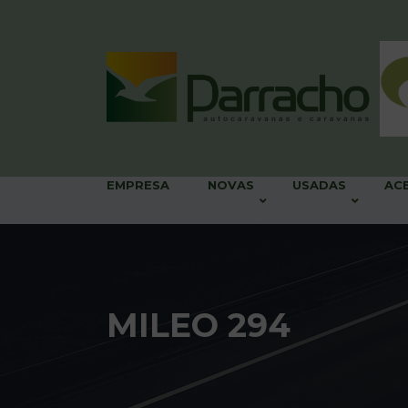
EMPRESA
NOVAS
USADAS
AC
MILEO 294