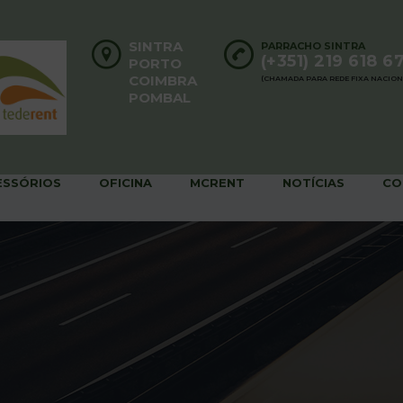
SINTRA
PARRACHO SINTRA
(+351) 219 618 6
PORTO
COIMBRA
(CHAMADA PARA REDE FIXA NACION
POMBAL
ESSÓRIOS
OFICINA
MCRENT
NOTÍCIAS
CO