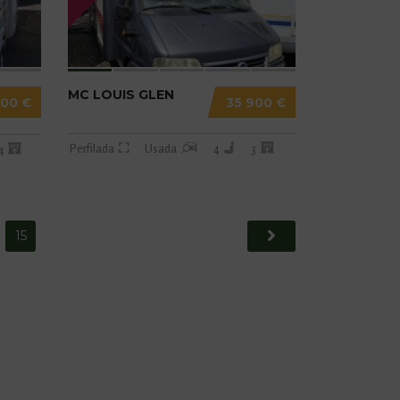
MC LOUIS GLEN
700 €
35 900 €
Perfilada
Usada
4
3
4
15