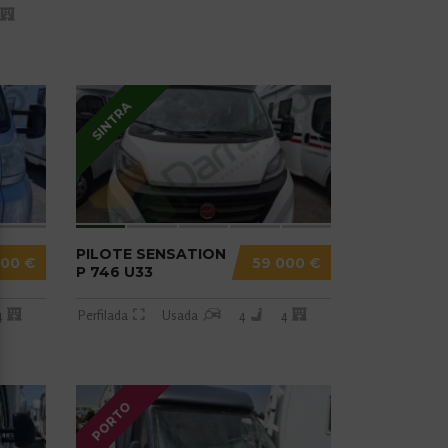
SINTRA
PILOTE SENSATION
500 €
59 000 €
P 746 U33
4
Perfilada
Usada
4
4
PORTO