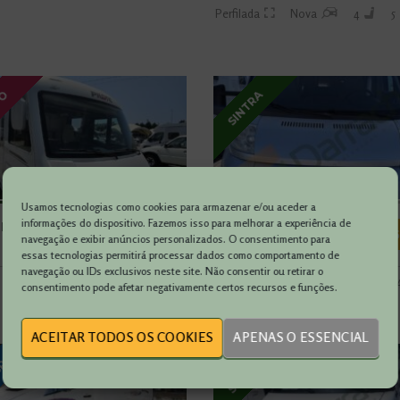
Perfilada
Nova
4
5
TO
SINTRA
Usamos tecnologias como cookies para armazenar e/ou aceder a
informações do dispositivo. Fazemos isso para melhorar a experiência de
E ESSENTIAL
CHALLENGER PRIUM
58 900 €
48 
navegação e exibir anúncios personalizados. O consentimento para
XT U41
essas tecnologias permitirá processar dados como comportamento de
navegação ou IDs exclusivos neste site. Não consentir ou retirar o
Usada
4
4
Perfilada
Usada
4
consentimento pode afetar negativamente certos recursos e funções.
ACEITAR TODOS OS COOKIES
APENAS O ESSENCIAL
BRA
SINTRA