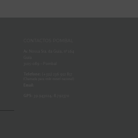
CONTACTOS POMBAL
Av. Nossa Sra. da Guia, nº 164
Guia
3105-089 – Pombal
Telefone:
(+351) 236 952 857
(Chamada para rede movel nacional)
Email:
GPS:
39.943024,-8.792370