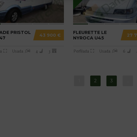
ADE PRISTOL
FLEURETTE LE
43 900 €
27 
47
NYROCA U45
da
Usada
4
3
Perfilada
Usada
6
1
2
3
…