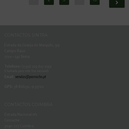
CONTACTOS SINTRA
Estrada da Granja do Marquês, 99
Campo Raso
2710 – 142 Sintra
Telefone:
(+351) 219 617 099
(Chamada para rede fixa nacional)
Email:
vendas@parracho.pt
GPS:
38.826131,-9.35702
CONTACTOS COIMBRA
Estrada Nacional nº1
Cernache
3040-773 Coimbra