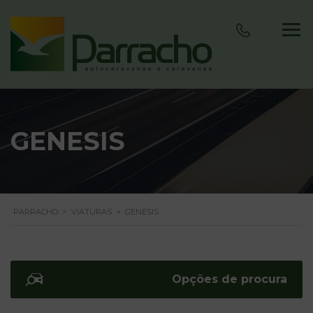
GENESIS
PARRACHO
>
VIATURAS
>
GENESIS
Opções de procura