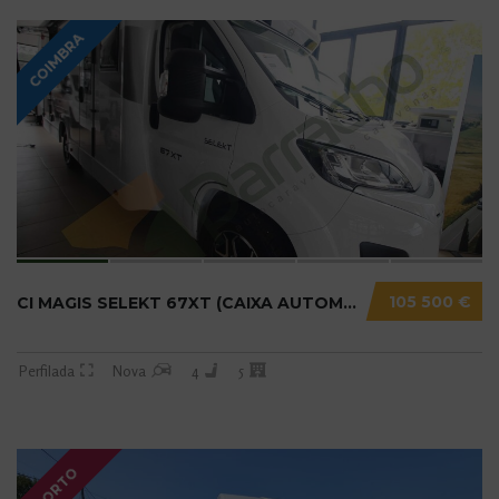
COIMBRA
105 500 €
CI MAGIS SELEKT 67XT (CAIXA AUTOMÁTICA) N20....
Perfilada
Nova
4
5
PORTO