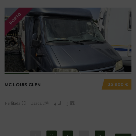
PORTO
35 900 €
MC LOUIS GLEN
Perfilada
Usada
4
3
1
2
3
…
15