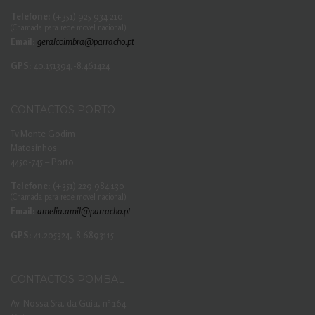
Telefone:
(+351) 925 934 210
(Chamada para rede movel nacional)
Email:
geralcoimbra@parracho.pt
GPS:
40.151394,-8.461424
CONTACTOS PORTO
Tv Monte Godim
Matosinhos
4450-745 – Porto
Telefone:
(+351) 229 984 130
(Chamada para rede movel nacional)
Email:
amelia.amil@parracho.pt
GPS:
41.205324,-8.6893115
CONTACTOS POMBAL
Av. Nossa Sra. da Guia, nº 164