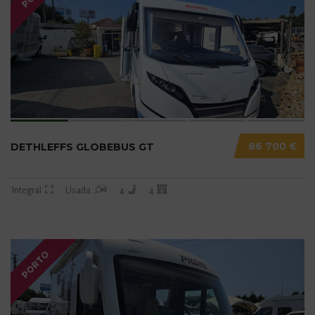
86 700 €
DETHLEFFS GLOBEBUS GT
Integral
Usada
4
4
PORTO