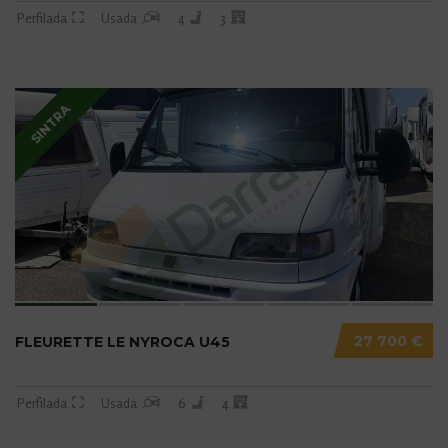
Perfilada
Usada
4
3
SINTRA
27 700 €
FLEURETTE LE NYROCA U45
Perfilada
Usada
6
4