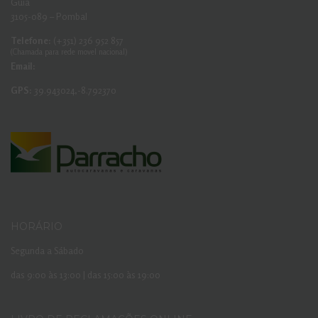
Guia
3105-089 – Pombal
Telefone:
(+351) 236 952 857
(Chamada para rede movel nacional)
Email:
GPS:
39.943024,-8.792370
HORÁRIO
Segunda a Sábado
das 9:00 às 13:00 | das 15:00 às 19:00