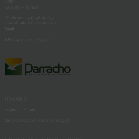
Guia
3105-089 – Pombal
Telefone:
(+351) 236 952 857
(Chamada para rede movel nacional)
Email:
GPS:
39.943024,-8.792370
HORÁRIO
Segunda a Sábado
das 9:00 às 13:00 | das 15:00 às 19:00