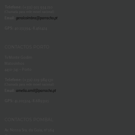
Telefone:
(+351) 925 934 210
(Chamada para rede movel nacional)
Email:
geralcoimbra@parracho.pt
GPS:
40.151394,-8.461424
CONTACTOS PORTO
Tv Monte Godim
Matosinhos
4450-745 – Porto
Telefone:
(+351) 229 984 130
(Chamada para rede movel nacional)
Email:
amelia.amil@parracho.pt
GPS:
41.205324,-8.6893115
CONTACTOS POMBAL
Av. Nossa Sra. da Guia, nº 164