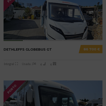
86 700 €
DETHLEFFS GLOBEBUS GT
Integral
Usada
4
4
PORTO