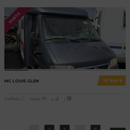
PORTO
35 900 €
MC LOUIS GLEN
Perfilada
Usada
4
3
1
2
3
…
15