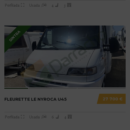
Perfilada
Usada
4
3
SINTRA
27 700 €
FLEURETTE LE NYROCA U45
Perfilada
Usada
6
4