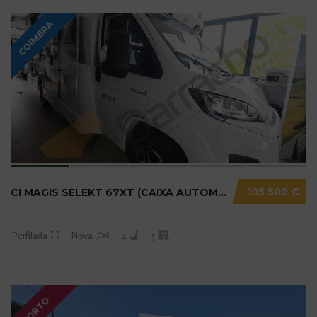
COIMBRA
105 500 €
CI MAGIS SELEKT 67XT (CAIXA AUTOMÁTICA) N20....
Perfilada
Nova
4
5
PORTO