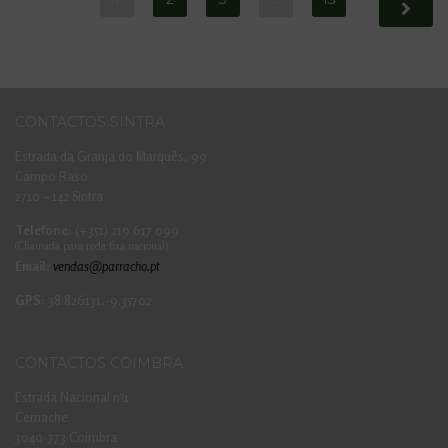
CONTACTOS SINTRA
Estrada da Granja do Marquês, 99
Campo Raso
2710 – 142 Sintra
Telefone:
(+351) 219 617 099
(Chamada para rede fixa nacional)
Email:
vendas@parracho.pt
GPS:
38.826131,-9.35702
CONTACTOS COIMBRA
Estrada Nacional nº1
Cernache
3040-773 Coimbra