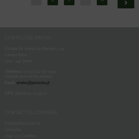
CONTACTOS SINTRA
Estrada da Granja do Marquês, 99
Campo Raso
2710 – 142 Sintra
Telefone:
(+351) 219 617 099
(Chamada para rede fixa nacional)
Email:
vendas@parracho.pt
GPS:
38.826131,-9.35702
CONTACTOS COIMBRA
Estrada Nacional nº1
Cernache
3040-773 Coimbra