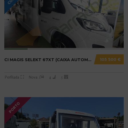
105 500 €
CI MAGIS SELEKT 67XT (CAIXA AUTOMÁTICA) N20....
Perfilada
Nova
4
5
PORTO