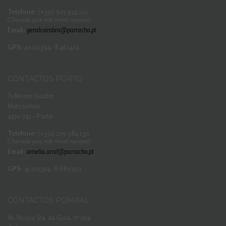
Telefone:
(+351) 925 934 210
(Chamada para rede movel nacional)
Email:
geralcoimbra@parracho.pt
GPS:
40.151394,-8.461424
CONTACTOS PORTO
Tv Monte Godim
Matosinhos
4450-745 – Porto
Telefone:
(+351) 229 984 130
(Chamada para rede movel nacional)
Email:
amelia.amil@parracho.pt
GPS:
41.205324,-8.6893115
CONTACTOS POMBAL
Av. Nossa Sra. da Guia, nº 164