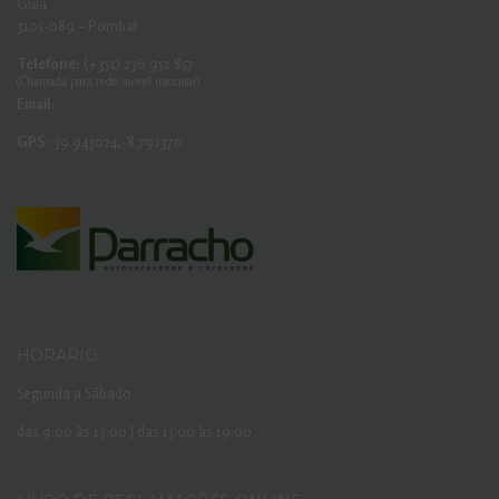
Guia
3105-089 – Pombal
Telefone:
(+351) 236 952 857
(Chamada para rede movel nacional)
Email:
GPS:
39.943024,-8.792370
HORÁRIO
Segunda a Sábado
das 9:00 às 13:00 | das 15:00 às 19:00