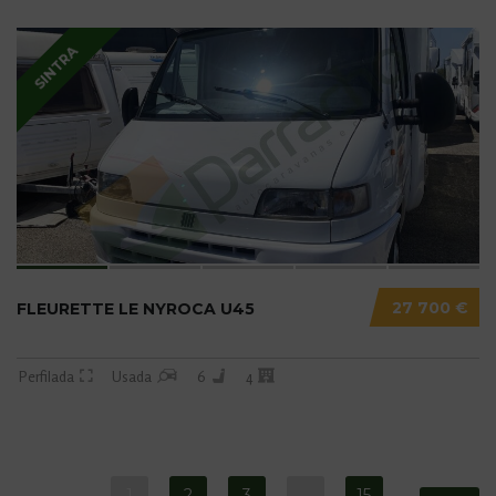
SINTRA
27 700 €
FLEURETTE LE NYROCA U45
Perfilada
Usada
6
4
1
2
3
…
15