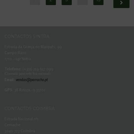
CONTACTOS SINTRA
Estrada da Granja do Marquês, 99
Campo Raso
2710 – 142 Sintra
Telefone:
(+351) 219 617 099
(Chamada para rede fixa nacional)
Email:
vendas@parracho.pt
GPS:
38.826131,-9.35702
CONTACTOS COIMBRA
Estrada Nacional nº1
Cernache
3040-773 Coimbra