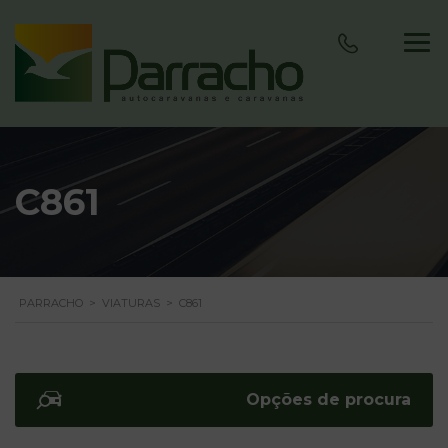
C861
PARRACHO
>
VIATURAS
>
C861
Opções de procura