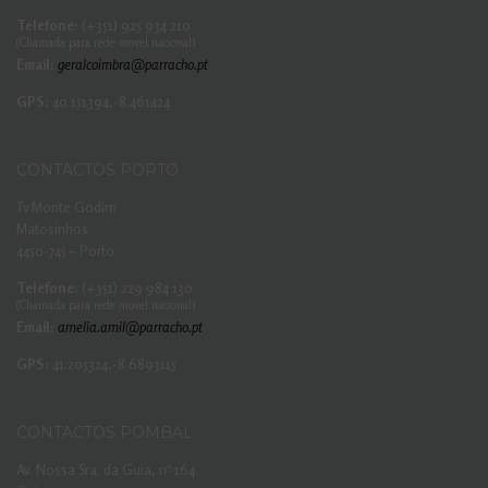
Telefone:
(+351) 925 934 210
(Chamada para rede movel nacional)
Email:
geralcoimbra@parracho.pt
GPS:
40.151394,-8.461424
CONTACTOS PORTO
Tv Monte Godim
Matosinhos
4450-745 – Porto
Telefone:
(+351) 229 984 130
(Chamada para rede movel nacional)
Email:
amelia.amil@parracho.pt
GPS:
41.205324,-8.6893115
CONTACTOS POMBAL
Av. Nossa Sra. da Guia, nº 164