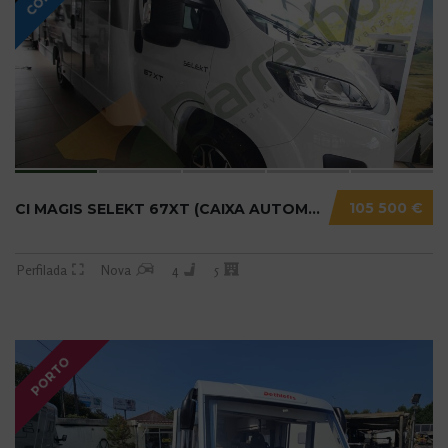
105 500 €
CI MAGIS SELEKT 67XT (CAIXA AUTOMÁTICA) N20....
Perfilada
Nova
4
5
PORTO