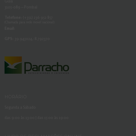
Guia
3105-089 – Pombal
Telefone:
(+351) 236 952 857
(Chamada para rede movel nacional)
Email:
GPS:
39.943024,-8.792370
HORÁRIO
Segunda a Sábado
das 9:00 às 13:00 | das 15:00 às 19:00