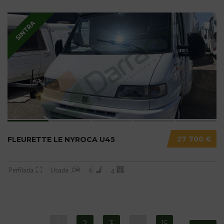
SINTRA
27 700 €
FLEURETTE LE NYROCA U45
Perfilada
Usada
6
4
1
2
3
…
15