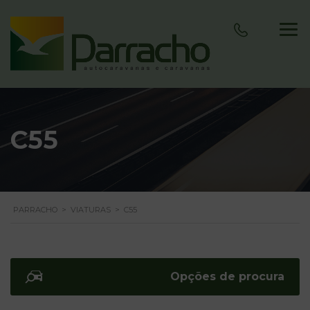
C55
PARRACHO
>
VIATURAS
>
C55
Opções de procura