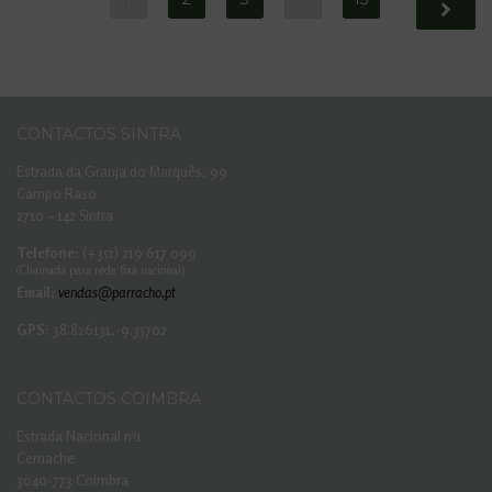
CONTACTOS SINTRA
Estrada da Granja do Marquês, 99
Campo Raso
2710 – 142 Sintra
Telefone:
(+351) 219 617 099
(Chamada para rede fixa nacional)
Email:
vendas@parracho.pt
GPS:
38.826131,-9.35702
CONTACTOS COIMBRA
Estrada Nacional nº1
Cernache
3040-773 Coimbra