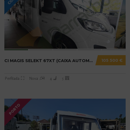
105 500 €
CI MAGIS SELEKT 67XT (CAIXA AUTOMÁTICA) N20....
Perfilada
Nova
4
5
PORTO