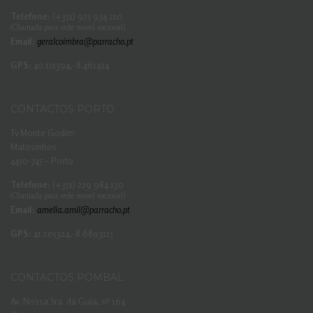
Telefone:
(+351) 925 934 210
(Chamada para rede movel nacional)
Email:
geralcoimbra@parracho.pt
GPS:
40.151394,-8.461424
CONTACTOS PORTO
Tv Monte Godim
Matosinhos
4450-745 – Porto
Telefone:
(+351) 229 984 130
(Chamada para rede movel nacional)
Email:
amelia.amil@parracho.pt
GPS:
41.205324,-8.6893115
CONTACTOS POMBAL
Av. Nossa Sra. da Guia, nº 164