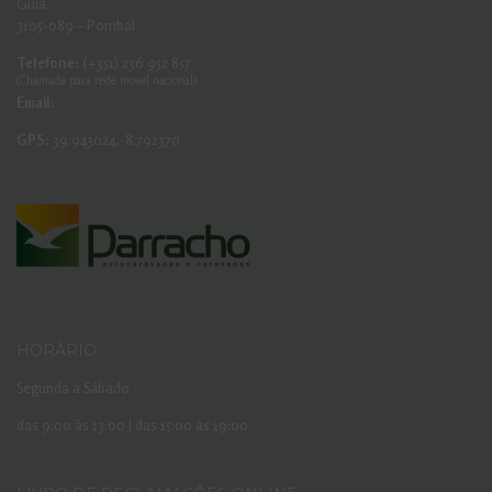
Guia
3105-089 – Pombal
Telefone:
(+351) 236 952 857
(Chamada para rede movel nacional)
Email:
GPS:
39.943024,-8.792370
HORÁRIO
Segunda a Sábado
das 9:00 às 13:00 | das 15:00 às 19:00