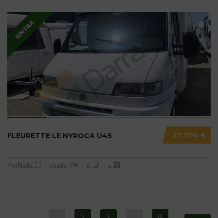
SINTRA
27 700 €
FLEURETTE LE NYROCA U45
Perfilada
Usada
6
4
1
2
3
…
15