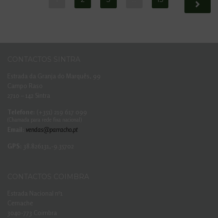
CONTACTOS SINTRA
Estrada da Granja do Marquês, 99
Campo Raso
2710 – 142 Sintra
Telefone:
(+351) 219 617 099
(Chamada para rede fixa nacional)
Email:
vendas@parracho.pt
GPS:
38.826131,-9.35702
CONTACTOS COIMBRA
Estrada Nacional nº1
Cernache
3040-773 Coimbra